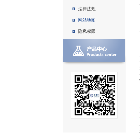
法律法规
网站地图
隐私权限