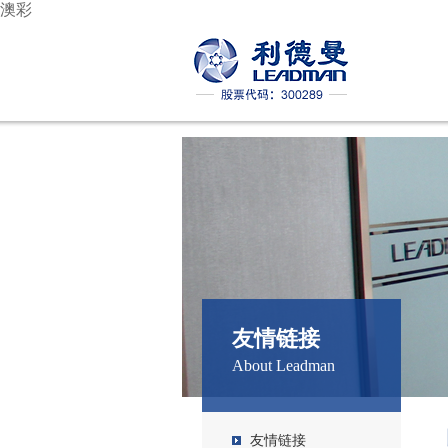
澳彩
友情链接
About Leadman
友情链接