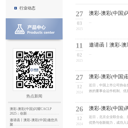
行业动态
27
澳彩-澳彩(中国)
...
03
2025
11
邀请函丨澳彩-澳彩
...
02
2025
27
澳彩-澳彩(中国)
近日，中国上市公司协会发
12
效的董事会运作机制、优质
2024
热点新闻
26
澳彩-澳彩(中国
澳彩-澳彩(中国)闪耀CACLP
2025：创新
近日，北京企业联合会、
12
邀请函丨澳彩-澳彩(中国)邀您共
优势与创新能力，成功入选2
2024
聚