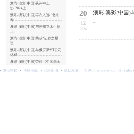
澳彩-澳彩(中国)获评中上
协“2024上
20
澳彩-澳彩(中国
澳彩-澳彩(中国)再次入选 “北京
专
...
12
澳彩-澳彩(中国)与苏州立禾生物
2024
正
澳彩-澳彩(中国)荣获“证券之星·
资
澳彩-澳彩(中国)与俄罗斯VT公司
达成
澳彩-澳彩(中国)荣获《中国基金
报
® 2010 nairacareer.com. All rig
友情链接
法律法规
网站地图
隐私权限
清远市市委副书记、市长
中国品牌日丨 澳彩-澳彩(中国)以
品
活动回顾丨响应健康中国
IFCC执行委员会秘书长及北
澳彩-澳彩(中国) 丨澳彩-澳彩(中
国)2023年度
2024年会盛典丨澳彩-澳彩(中国)