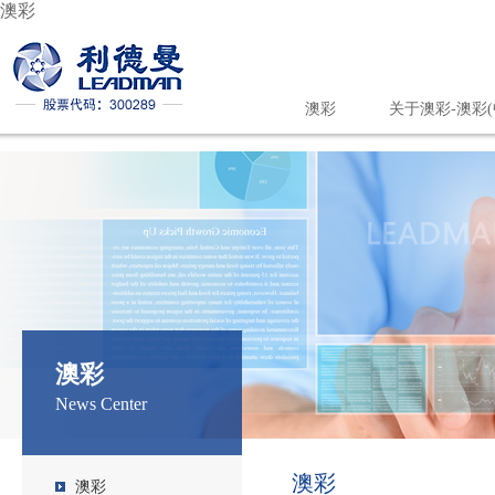
澳彩
澳彩
关于澳彩-澳彩(
联系我们
澳彩
News Center
澳彩
澳彩