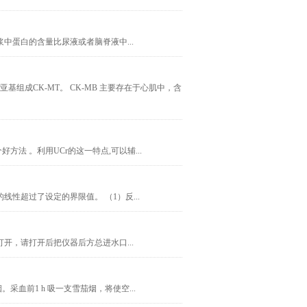
蛋白的含量比尿液或者脑脊液中...
基组成CK-MT。 CK-MB 主要存在于心肌中，含
法 。利用UCr的这一特点,可以辅...
性超过了设定的界限值。 （1）反...
开，请打开后把仪器后方总进水口...
血前1 h 吸一支雪茄烟，将使空...