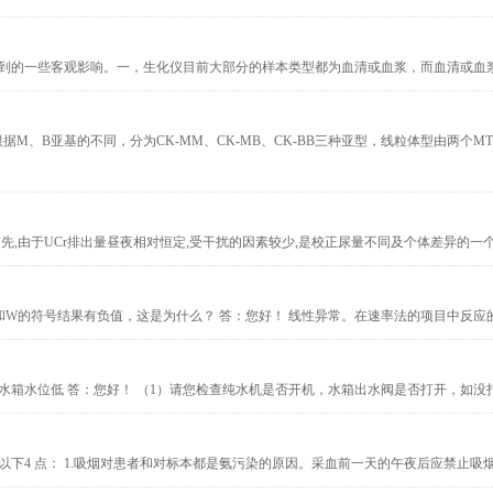
到的一些客观影响。一，生化仪目前大部分的样本类型都为血清或血浆，而血清或血浆中
、B亚基的不同，分为CK-MM、CK-MB、CK-BB三种亚型，线粒体型由两个MT亚
先,由于UCr排出量昼夜相对恒定,受干扰的因素较少,是校正尿量不同及个体差异的一个好方
W的符号结果有负值，这是为什么？ 答：您好！ 线性异常。在速率法的项目中反应的线
部水箱水位低 答：您好！ （1）请您检查纯水机是否开机，水箱出水阀是否打开，如没打
4 点： 1.吸烟对患者和对标本都是氨污染的原因。采血前一天的午夜后应禁止吸烟。采