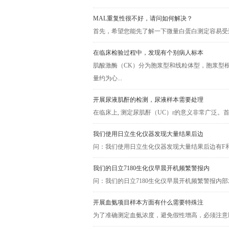
MAL重复性很不好，请问如何解决？
首先，希望您能先了解一下微量白蛋白测定容易受
在临床检验过程中，发现有个别病人标本
肌酸激酶（CK）分为胞浆型和线粒体型，胞浆型根据M
量约为心...
开展尿液肌酐的检测，尿液样本需要处理
在临床上, 测定尿肌酐（UC）r的意义非常广泛。首
我们使用日立生化仪器发现大量结果后边
问：我们使用日立生化仪器发现大量结果后边有F和
我们的日立7180生化仪早晨开机频繁警报内
问：我们的日立7180生化仪早晨开机频繁警报内
开展血氨项目样本方面有什么需要特殊注
为了准确测定血氨浓度，避免假性增高，必须注意以下