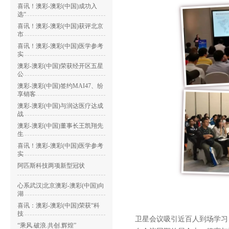
喜讯！澳彩-澳彩(中国)成功入
选“
喜讯！澳彩-澳彩(中国)获评北京
市
喜讯！澳彩-澳彩(中国)医学参考
实
澳彩-澳彩(中国)荣获经开区五星
公
澳彩-澳彩(中国)签约MAI47、纷
享销客
澳彩-澳彩(中国)与润达医疗达成
战
澳彩-澳彩(中国)董事长王凯翔先
生
喜讯！澳彩-澳彩(中国)医学参考
实
阿匹斯科技两项新型冠状
心系武汉|北京澳彩-澳彩(中国)向
湖
喜讯：澳彩-澳彩(中国)荣获“科
技
卫星会议吸引近百人到场学习
“乘风.破浪.共创.辉煌”