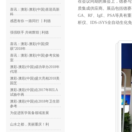
在会议同期的展会上，德赛与
质集成供应商。展品包括德赛与
喜讯：澳彩-澳彩(中国)喜迎高新
科
GA、RF、IgE、PSA等具有
感恩有你 一路同行 丨利德
析仪、IDS-iSYS全自动生
强强联手 共铸辉煌 | 利德
喜讯：澳彩-澳彩(中国)荣
获“2018年
喜讯：澳彩-澳彩(中国)参考实验
室
澳彩-澳彩(中国)成功举办2018年
代理
澳彩-澳彩(中国)盛大亮相2018美
国芝
澳彩-澳彩(中国)在2017年RELA
试验中再
澳彩-澳彩(中国)在2018年卫生部
参考
为促进医学装备领域发展
山水之都，美丽重庆！利