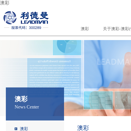
澳彩
澳彩
关于澳彩-澳彩(
联系我们
澳彩
News Center
澳彩
澳彩