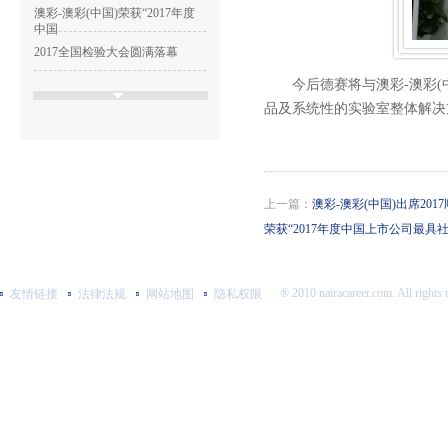
澳彩-澳彩(中国)荣获“2017年度
中国
2017全国检验大会圆满落幕
今后德赛将与澳彩-澳彩
品及系统性的实验室整体解决
上一篇：
澳彩-澳彩(中国)出席2
荣获“2017年度中国上市公司最具
® 2010 nairacareer.com. All rig
友情链接
法律法规
网站地图
隐私权限