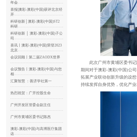
年会
喜报|澳彩-澳彩(中国)获评北京经
开
科研创新│澳彩-澳彩(中国)ST2
科研
科研创新 │ 澳彩-澳彩(中国)子公
司
喜讯丨澳彩-澳彩(中国)荣登2023
北京
会议回顾丨第二届ZAODX世界
此次广州市黄埔区委书记
会议预告丨澳彩-澳彩(中国)与您
期间对于澳彩-澳彩(中国)
相
拓展产业联动创新升级的设想
汇聚智慧 ：善济学社第一
持续发挥自身优势，优化产业
热烈祝贺：广开控股生命
广州开发区管委会副主任
广州市黄埔区委书记陈杰
澳彩-澳彩(中国)与高博医疗集团
达