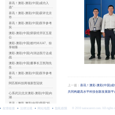
喜讯！澳彩-澳彩(中国)成功入
选“
喜讯！澳彩-澳彩(中国)获评北京
市
喜讯！澳彩-澳彩(中国)医学参考
实
澳彩-澳彩(中国)荣获经开区五星
公
澳彩-澳彩(中国)签约MAI47、纷
享销客
澳彩-澳彩(中国)与润达医疗达成
战
澳彩-澳彩(中国)董事长王凯翔先
生
喜讯！澳彩-澳彩(中国)医学参考
实
阿匹斯科技两项新型冠状
上一篇：
喜讯！澳彩-澳彩(中国)成功
共同构建高水平科技创新发展新平
心系武汉|北京澳彩-澳彩(中国)向
湖
喜讯：澳彩-澳彩(中国)荣获“科
技
® 2010 nairacareer.com. All rig
友情链接
法律法规
网站地图
隐私权限
“乘风.破浪.共创.辉煌”