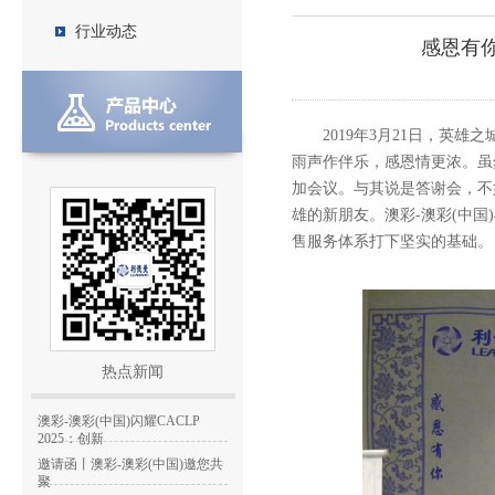
行业动态
感恩有你
2019年3月21日，英雄
雨声作伴乐，感恩情更浓。虽
加会议。与其说是答谢会，不
雄的新朋友。澳彩-澳彩(中国
售服务体系打下坚实的基础。
热点新闻
澳彩-澳彩(中国)闪耀CACLP
2025：创新
邀请函丨澳彩-澳彩(中国)邀您共
聚