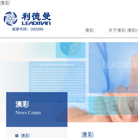
澳彩
澳彩
关于澳彩-澳彩(
联系我们
澳彩
News Center
澳彩
澳彩