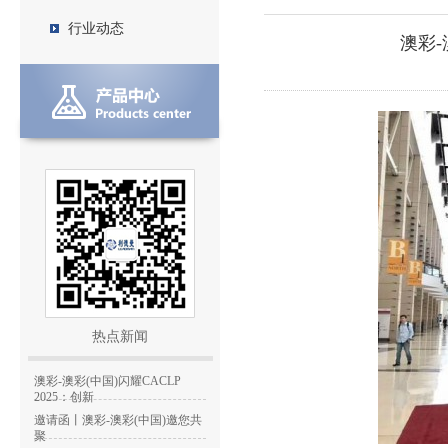
行业动态
澳彩-
热点新闻
澳彩-澳彩(中国)闪耀CACLP
2025：创新
邀请函丨澳彩-澳彩(中国)邀您共
聚