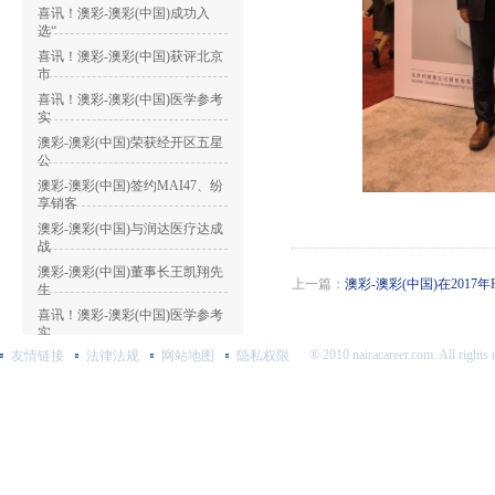
喜讯！澳彩-澳彩(中国)成功入
选“
喜讯！澳彩-澳彩(中国)获评北京
市
喜讯！澳彩-澳彩(中国)医学参考
实
澳彩-澳彩(中国)荣获经开区五星
公
澳彩-澳彩(中国)签约MAI47、纷
享销客
澳彩-澳彩(中国)与润达医疗达成
战
澳彩-澳彩(中国)董事长王凯翔先
上一篇：
澳彩-澳彩(中国)在2017
生
喜讯！澳彩-澳彩(中国)医学参考
实
® 2010 nairacareer.com. All rig
友情链接
法律法规
网站地图
隐私权限
阿匹斯科技两项新型冠状
心系武汉|北京澳彩-澳彩(中国)向
湖
喜讯：澳彩-澳彩(中国)荣获“科
技
“乘风.破浪.共创.辉煌”