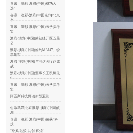
喜讯！澳彩-澳彩(中国)成功入
选“
喜讯！澳彩-澳彩(中国)获评北京
市
喜讯！澳彩-澳彩(中国)医学参考
实
澳彩-澳彩(中国)荣获经开区五星
公
澳彩-澳彩(中国)签约MAI47、纷
享销客
澳彩-澳彩(中国)与润达医疗达成
战
澳彩-澳彩(中国)董事长王凯翔先
生
喜讯！澳彩-澳彩(中国)医学参考
实
阿匹斯科技两项新型冠状
心系武汉|北京澳彩-澳彩(中国)向
湖
喜讯：澳彩-澳彩(中国)荣获“科
技
“乘风.破浪.共创.辉煌”