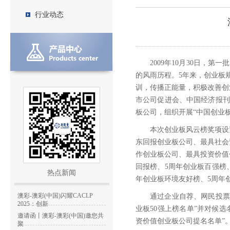
行业动态
2009年10月30日，
的风雨历程。5年来，创业板规
训，传播正能量，积极改善创
市公司促进会、中国经济报刊
板公司，组织开展“中国创业板
本次创业板风云榜奖项设
东回报创业板公司、最具社会
作创业板公司、最具投资价值
回报榜、5周年创业板百强榜
热点新闻
年创业板环境友好榜、5周年
澳彩-澳彩(中国)闪耀CACLP
通过企业自荐、网民投票、
2025：创新
业板50强上榜名单”并对候选
邀请函丨澳彩-澳彩(中国)邀您共
资价值创业板公司提名名单”
聚