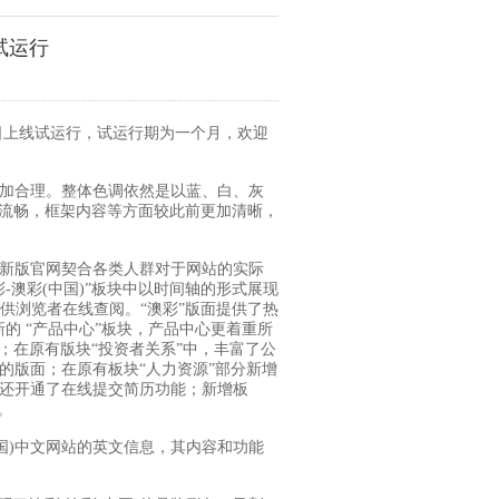
试运行
15日上线试运行，试运行期为一个月，欢迎
更加合理。整体色调依然是以蓝、白、灰
流畅，框架内容等方面较此前更加清晰，
，新版官网契合各类人群对于网站的实际
彩-澳彩(中国)”板块中以时间轴的形式展现
可供浏览者在线查阅。“澳彩”版面提供了热
新的 “产品中心”板块，产品中心更着重所
；在原有版块“投资者关系”中，丰富了公
的版面；在原有板块“人力资源”部分新增
时还开通了在线提交简历功能；新增板
。
国)中文网站的英文信息，其内容和功能