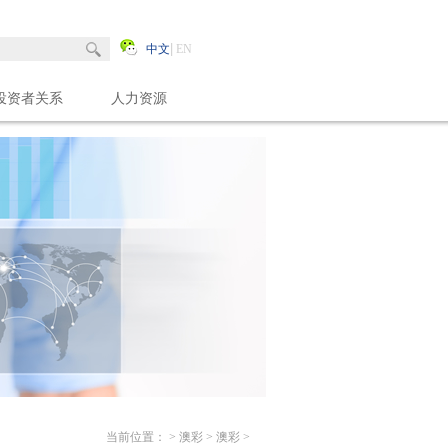
中文
EN
投资者关系
人力资源
当前位置： >
澳彩
>
澳彩
>