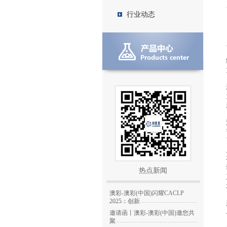
行业动态
热点新闻
澳彩-澳彩(中国)闪耀CACLP
2025：创新
邀请函丨澳彩-澳彩(中国)邀您共
聚