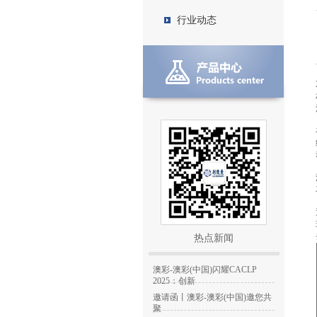
行业动态
热点新闻
澳彩-澳彩(中国)闪耀CACLP
2025：创新
邀请函丨澳彩-澳彩(中国)邀您共
聚