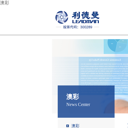
澳彩
澳彩
News Center
澳彩