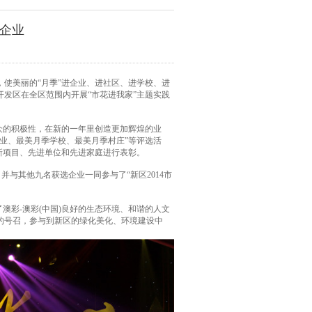
季企业
，使美丽的“月季”进企业、进社区、进学校、进
发区在全区范围内开展“市花进我家”主题实践
众的积极性，在新的一年里创造更加辉煌的业
业、最美月季学校、最美月季村庄”等评选活
新项目、先进单位和先进家庭进行表彰。
，并与其他九名获选企业一同参与了“新区2014市
澳彩-澳彩(中国)良好的生态环境、和谐的人文
区的号召，参与到新区的绿化美化、环境建设中