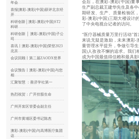
会后，在澳彩-澳彩(中国)
年会
生产副总裁王建华先生及各中
喜报|澳彩-澳彩(中国)获评北京经
期研发、生产、质量检验区，
开
彩-澳彩(中国)三期大楼设
科研创新│澳彩-澳彩(中国)ST2
了中央电视台记者的访问。
科研
科研创新 │ 澳彩-澳彩(中国)子公
“医疗器械质量万里行活动”首
司
来说无疑是激励，未来澳彩-
量管理水平提升，争做引导生
喜讯丨澳彩-澳彩(中国)荣登2023
北京
国)人孜孜不懈的追求。我们
成为中国最值得信赖和最具影
会议回顾丨第二届ZAODX世界
会议预告丨澳彩-澳彩(中国)与您
相
汇聚智慧 ：善济学社第一
热烈祝贺：广开控股生命
广州开发区管委会副主任
广州市黄埔区委书记陈杰
澳彩-澳彩(中国)与高博医疗集团
达