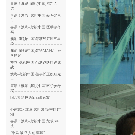
喜讯！澳彩-澳彩(中国)成功入
选“
喜讯！澳彩-澳彩(中国)获评北京
市
喜讯！澳彩-澳彩(中国)医学参考
实
澳彩-澳彩(中国)荣获经开区五星
公
澳彩-澳彩(中国)签约MAI47、纷
享销客
澳彩-澳彩(中国)与润达医疗达成
战
澳彩-澳彩(中国)董事长王凯翔先
生
喜讯！澳彩-澳彩(中国)医学参考
实
阿匹斯科技两项新型冠状
心系武汉|北京澳彩-澳彩(中国)向
湖
喜讯：澳彩-澳彩(中国)荣获“科
技
“乘风.破浪.共创.辉煌”