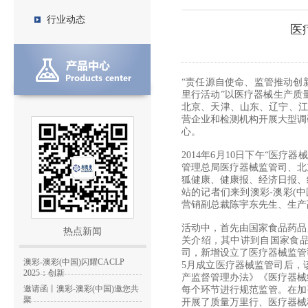
行业动态
医
“责任源自使命、监管推动创
里行活动”以医疗器械生产质
北京、天津、山东、辽宁、江
营企业和检测机构开展大型调
心。
2014年6月10日下午“医
管理总局医疗器械监管司、北
狐健康、健康报、经济日报、
站的记者们来到澳彩-澳彩(
营销副总裁陈宇东先生、生产
活动中，首先由国家食品药品
热点新闻
关介绍，其中讲到自国家食
司，新增设立了医疗器械监管
澳彩-澳彩(中国)闪耀CACLP
5月成立医疗器械监管司后，
2025：创新
产监督管理办法》《医疗器械
邀请函丨澳彩-澳彩(中国)邀您共
每个环节进行规范监管。在加
聚
开展了质量万里行、医疗器械