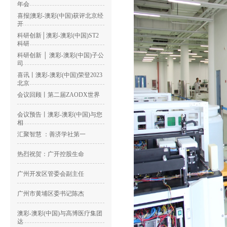
年会
喜报|澳彩-澳彩(中国)获评北京经
开
科研创新│澳彩-澳彩(中国)ST2
科研
科研创新 │ 澳彩-澳彩(中国)子公
司
喜讯丨澳彩-澳彩(中国)荣登2023
北京
会议回顾丨第二届ZAODX世界
会议预告丨澳彩-澳彩(中国)与您
相
汇聚智慧 ：善济学社第一
热烈祝贺：广开控股生命
广州开发区管委会副主任
广州市黄埔区委书记陈杰
澳彩-澳彩(中国)与高博医疗集团
达