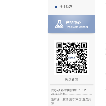
行业动态
热点新闻
澳彩-澳彩(中国)闪耀CACLP
2025：创新
邀请函丨澳彩-澳彩(中国)邀您共
聚