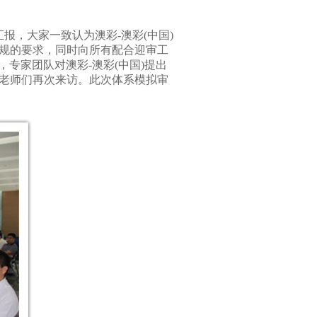
，大家一致认为澳彩-澳彩(中国)
规的要求，同时向所有配合迎审工
，专家团队对澳彩-澳彩(中国)提出
老师们再次来访。此次体系模拟审