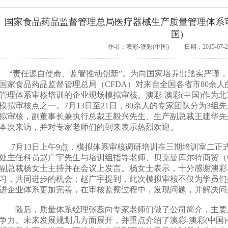
国家食品药品监督管理总局医疗器械生产质量管理体系审
国)
作者：澳彩-澳彩(中国)
日期：2015-07-2
“责任源自使命、监管推动创新”。为向国家培养出踏实严谨，
国家食品药品监督管理总局（CFDA）对来自全国各省市80余
管理体系审核培训的企业现场模拟审核。澳彩-澳彩(中国)作为北
模拟审核点之一。7月13日至21日，80余人的专家团队分为3组先
拟审核，副董事长兼执行总裁王毅兴先生、生产副总裁王建华先
本次来访，并对专家老师们的到来表示热烈欢迎。
7月13日上午9点，模拟体系审核调研培训在三期培训室二正
处主任科员赵广宇先生与培训组指导老师、贝克曼库尔特商贸（
副总裁杨女士主持并在会议上发言。杨女士表示，十分感谢澳彩-
习，共同进步的机会；赵广宇提到，此次模拟审核不仅为学员们
进企业体系更加完善，在审核监察过程中，发现问题，并解决问
随后，质量体系经理张蕊向专家老师们做了公司简介，主要从澳
争力、未来发展规划几方面展开，并重点介绍了澳彩-澳彩(中国