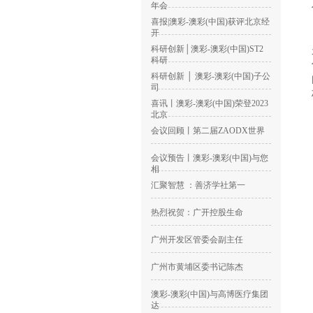
年会
喜报|澳彩-澳彩(中国)获评北京经
开
科研创新│澳彩-澳彩(中国)ST2
科研
科研创新 │ 澳彩-澳彩(中国)子公
司
喜讯丨澳彩-澳彩(中国)荣登2023
北京
会议回顾丨第二届ZAODX世界
会议预告丨澳彩-澳彩(中国)与您
相
汇聚智慧 ：善济学社第一
热烈祝贺：广开控股生命
广州开发区管委会副主任
广州市黄埔区委书记陈杰
澳彩-澳彩(中国)与高博医疗集团
达