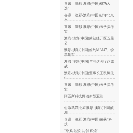
喜讯！澳彩-澳彩(中国)成功入
选“
喜讯！澳彩-澳彩(中国)获评北京
市
喜讯！澳彩-澳彩(中国)医学参考
实
澳彩-澳彩(中国)荣获经开区五星
公
澳彩-澳彩(中国)签约MAI47、纷
享销客
澳彩-澳彩(中国)与润达医疗达成
战
澳彩-澳彩(中国)董事长王凯翔先
生
喜讯！澳彩-澳彩(中国)医学参考
实
阿匹斯科技两项新型冠状
心系武汉|北京澳彩-澳彩(中国)向
湖
喜讯：澳彩-澳彩(中国)荣获“科
技
“乘风.破浪.共创.辉煌”