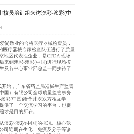
核员培训组来访澳彩-澳彩(中
4
爱岗敬业的合格医疗器械检查员，
人的医疗器械专家检查队伍进行了质量
京地区代表性企业，是CFDA 现场
后来到澳彩-澳彩(中国)进行现场模
生及各中心事业部总监一同接待了
式开始，广东省药监局器械生产监管
中国）有限公司全球质量监管事务
澳彩(中国)给予此次双方相互学
提供了一个交流学习的平台，也促
题才是目的所在。
彩-澳彩(中国)的概况、核心竞
)公司近期在生化，免疫及分子等诊