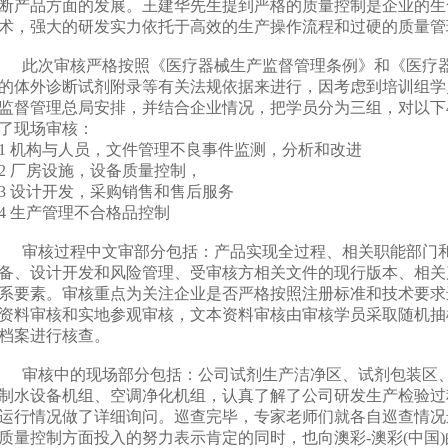
断产品方面的发展。王建华先生提到严格的质量控制是企业的生命
术，强大的研发实力依托于高效的生产操作流程和过硬的质量管
此次审核严格按照《医疗器械生产监督管理条例》和《医疗器
的体外诊断试剂附录等有关法规依据来进行，因考虑到培训组学
监督管理总局安排，并结合企业情况，把学员分为三组，对以下4
了现场审核：
1 机构与人员，文件管理不良事件监测，分析和改进
2 厂房设施，设备质量控制，
3 设计开发，采购销售和售后服务
4 生产管理不合格品控制
审核过程中文审部分包括：产品实现全过程、相关职能部门和
备、设计开发和风险管理、受审核方相关文件的现行版本、相关
系要素。审核重点为关注企业是否严格按照注册标准和技术要求
资料审核和实地参观审核，文本资料审核由审核学员采取随机抽
档案进行核查。
审核中的现场部分包括：公司试剂生产洁净区、试剂包装区、
制水设备机组、空调净化机组，认真了解了公司研发生产检验过
运行情况做了详细询问。巡查完毕，专家老师们就各自巡查情况
质量控制方面投入的努力表示肯定的同时，也向澳彩-澳彩(中国