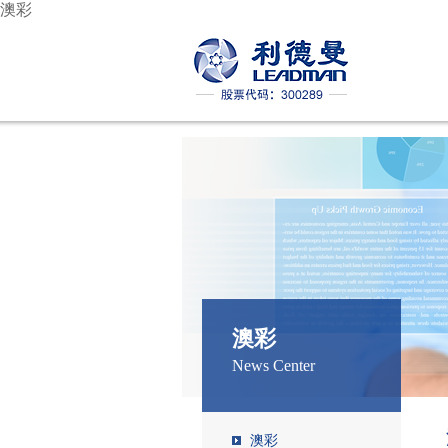
澳彩
澳彩
News Center
澳彩