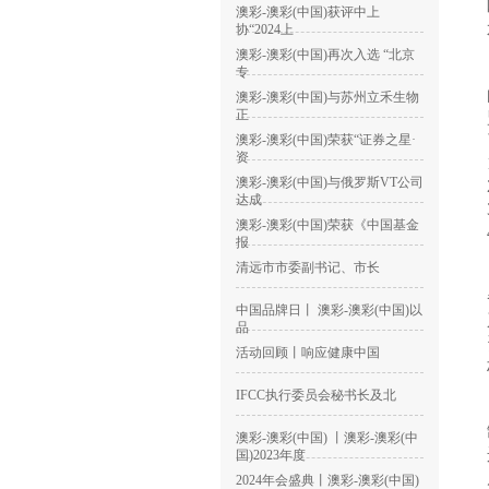
澳彩-澳彩(中国)获评中上
协“2024上
澳彩-澳彩(中国)再次入选 “北京
专
澳彩-澳彩(中国)与苏州立禾生物
正
澳彩-澳彩(中国)荣获“证券之星·
资
澳彩-澳彩(中国)与俄罗斯VT公司
达成
澳彩-澳彩(中国)荣获《中国基金
报
清远市市委副书记、市长
中国品牌日丨 澳彩-澳彩(中国)以
品
活动回顾丨响应健康中国
IFCC执行委员会秘书长及北
澳彩-澳彩(中国) 丨澳彩-澳彩(中
国)2023年度
2024年会盛典丨澳彩-澳彩(中国)