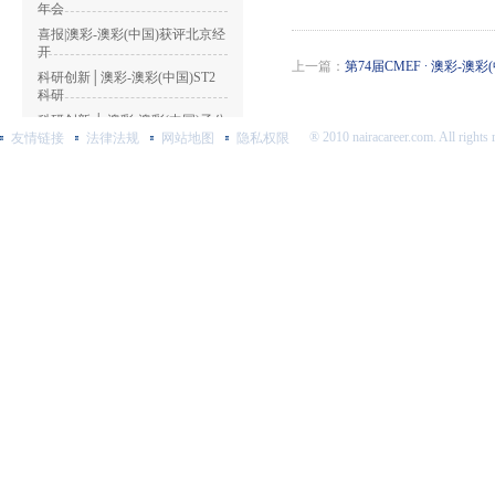
年会
喜报|澳彩-澳彩(中国)获评北京经
开
上一篇：
第74届CMEF ∙ 澳彩-
科研创新│澳彩-澳彩(中国)ST2
科研
科研创新 │ 澳彩-澳彩(中国)子公
® 2010 nairacareer.com. All rig
友情链接
司
法律法规
网站地图
隐私权限
喜讯丨澳彩-澳彩(中国)荣登2023
北京
会议回顾丨第二届ZAODX世界
会议预告丨澳彩-澳彩(中国)与您
相
汇聚智慧 ：善济学社第一
热烈祝贺：广开控股生命
广州开发区管委会副主任
广州市黄埔区委书记陈杰
澳彩-澳彩(中国)与高博医疗集团
达