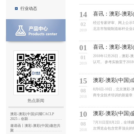
行业动态
14
喜讯：澳彩-澳彩
经过专家评审、网上公示等环
02
北京市智能制造标杆企业名单
2019
01
喜讯：澳彩-澳彩
2018年12月26日，澳
01
认可。 参考实验室于2018
2019
15
澳彩-澳彩(中国
8月6日-10日，北京澳彩
08
商专业技术培训的新篇章，
2018
热点新闻
10
澳彩-澳彩(中国)
澳彩-澳彩(中国)闪耀CACLP
2025：创新
7月31日至8月2日，全
08
邀请函丨澳彩-澳彩(中国)邀您共
次博览会包含世界顶尖的80
2018
聚