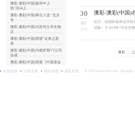
澳彩-澳彩(中国)获评中上
协“2024上
30
澳彩-澳彩(中国)
澳彩-澳彩(中国)再次入选 “北京
专
近日，由国际临床化学联
07
澳彩-澳彩(中国)与苏州立禾生物
试验）于2018年7月在官网
2018
正
澳彩-澳彩(中国)荣获“证券之星·
资
澳彩-澳彩(中国)与俄罗斯VT公司
澳彩
上
达成
澳彩-澳彩(中国)荣获《中国基金
报
® 2010 nairacareer.com. All rig
友情链接
法律法规
网站地图
隐私权限
清远市市委副书记、市长
中国品牌日丨 澳彩-澳彩(中国)以
品
活动回顾丨响应健康中国
IFCC执行委员会秘书长及北
澳彩-澳彩(中国) 丨澳彩-澳彩(中
国)2023年度
2024年会盛典丨澳彩-澳彩(中国)