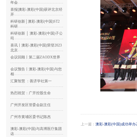
年会
喜报|澳彩-澳彩(中国)获评北京经
开
科研创新│澳彩-澳彩(中国)ST2
科研
科研创新 │ 澳彩-澳彩(中国)子公
司
喜讯丨澳彩-澳彩(中国)荣登2023
北京
会议回顾丨第二届ZAODX世界
会议预告丨澳彩-澳彩(中国)与您
相
汇聚智慧 ：善济学社第一
热烈祝贺：广开控股生命
广州开发区管委会副主任
广州市黄埔区委书记陈杰
上一篇：
澳彩-澳彩(中国)成功举办
澳彩-澳彩(中国)与高博医疗集团
达