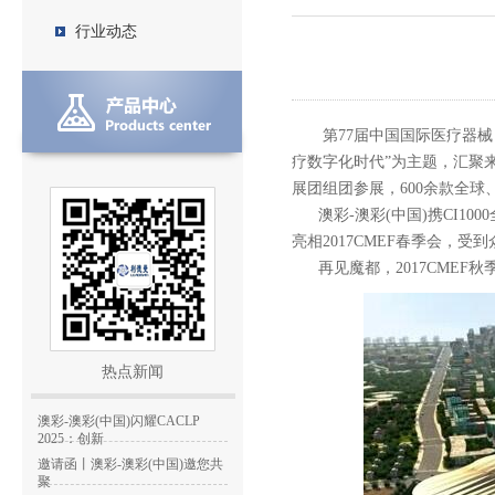
行业动态
第77届中国国际医疗器械
疗数字化时代”为主题，汇聚来
展团组团参展，600余款全球
澳彩-澳彩(中国)携CI100
亮相2017CMEF春季会，
再见魔都，2017CMEF秋
热点新闻
澳彩-澳彩(中国)闪耀CACLP
2025：创新
邀请函丨澳彩-澳彩(中国)邀您共
聚