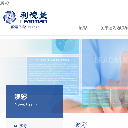
澳彩
澳彩
关于澳彩-澳彩(
联系我们
澳彩
News Center
澳彩
澳彩